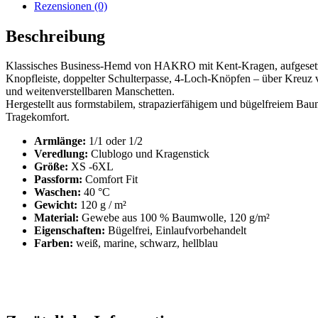
Rezensionen (0)
Beschreibung
Klassisches Business-Hemd von HAKRO mit Kent-Kragen, aufgesetzter
Knopfleiste, doppelter Schulterpasse, 4-Loch-Knöpfen – über Kreuz v
und weitenverstellbaren Manschetten.
Hergestellt aus formstabilem, strapazierfähigem und bügelfreiem B
Tragekomfort.
Armlänge:
1/1 oder 1/2
Veredlung:
Clublogo und Kragenstick
Größe:
XS -6XL
Passform:
Comfort Fit
Waschen:
40 °C
Gewicht:
120 g / m²
Material:
Gewebe aus 100 % Baumwolle, 120 g/m²
Eigenschaften:
Bügelfrei, Einlaufvorbehandelt
Farben:
weiß, marine, schwarz, hellblau