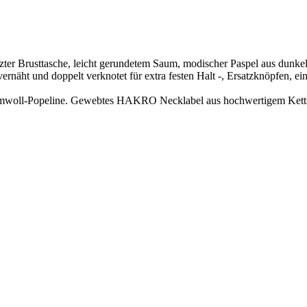
 Brusttasche, leicht gerundetem Saum, modischer Paspel aus dunkelbl
ernäht und doppelt verknotet für extra festen Halt -, Ersatzknöpfen, e
aumwoll-Popeline. Gewebtes HAKRO Necklabel aus hochwertigem Kettsat