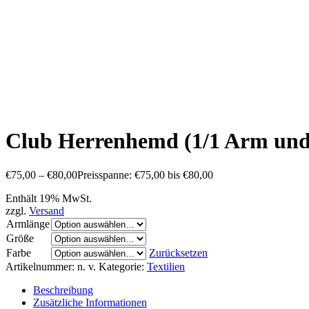
Club Herrenhemd (1/1 Arm und
€
75,00
–
€
80,00
Preisspanne: €75,00 bis €80,00
Enthält 19% MwSt.
zzgl.
Versand
Armlänge
Größe
Farbe
Zurücksetzen
Artikelnummer:
n. v.
Kategorie:
Textilien
Beschreibung
Zusätzliche Informationen