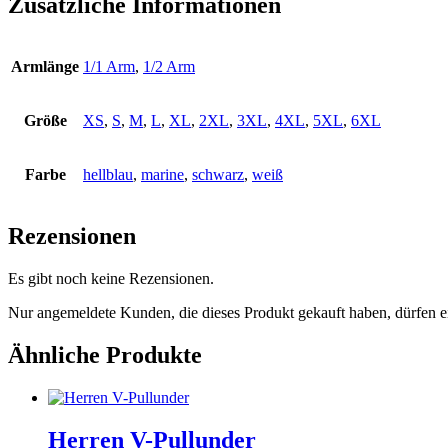
Zusätzliche Informationen
Armlänge
1/1 Arm
,
1/2 Arm
Größe
XS
,
S
,
M
,
L
,
XL
,
2XL
,
3XL
,
4XL
,
5XL
,
6XL
Farbe
hellblau
,
marine
,
schwarz
,
weiß
Rezensionen
Es gibt noch keine Rezensionen.
Nur angemeldete Kunden, die dieses Produkt gekauft haben, dürfen 
Ähnliche Produkte
Herren V-Pullunder